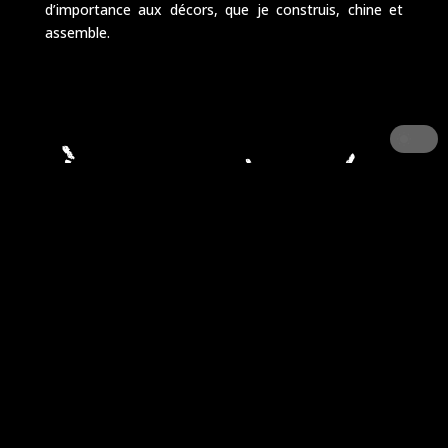
d’importance aux décors, que je construis, chine et
assemble.
À la manière d’un
portrait chinois
Si j’étais une peinture, je serais une œuvre de Chagall
pour ces couleurs intenses, ses mondes rêvés ou ces
rêves pleins de monde…
Si j’étais un dessin, je serais un croquis d’Egon Schiele
pour ces corps déstructurés entre ombre et lumière,
vie et mort